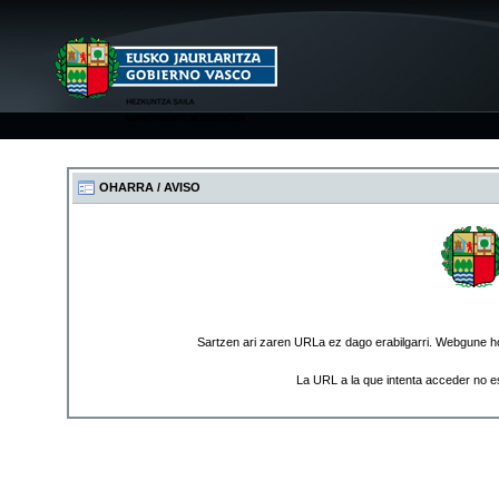
OHARRA / AVISO
Sartzen ari zaren URLa ez dago erabilgarri. Webgune ho
La URL a la que intenta acceder no es